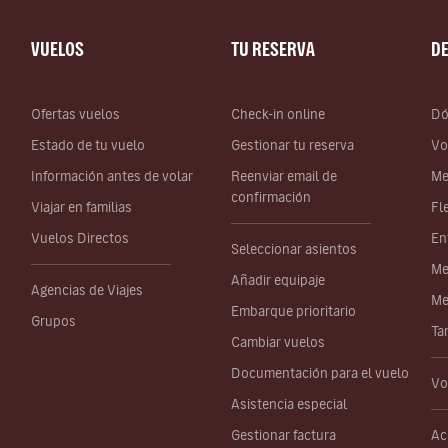
VUELOS
TU RESERVA
D
Ofertas vuelos
Check-in online
Dó
Estado de tu vuelo
Gestionar tu reserva
Vo
Información antes de volar
Reenviar email de
Me
confirmación
Viajar en familias
Fl
Vuelos Directos
En
Seleccionar asientos
Me
Añadir equipaje
Agencias de Viajes
Me
Embarque prioritario
Grupos
Ta
Cambiar vuelos
Documentación para el vuelo
Vo
Asistencia especial
Gestionar factura
Ac