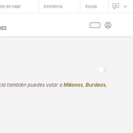
es de viajar
Asistencia
Ayuda
HES
cia también puedes volar a
Míkonos
,
Burdeos
,