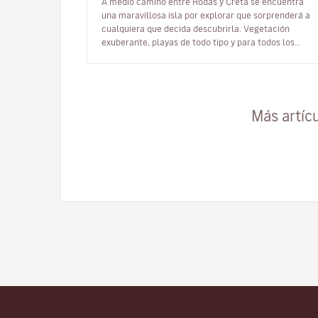
A medio camino entre Rodas y Creta se encuentra
una maravillosa isla por explorar que sorprenderá a
cualquiera que decida descubrirla. Vegetación
exuberante, playas de todo tipo y para todos los
gustos, ventosa, rocosa y alargada…
Más artíc