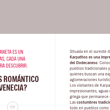
ANETA ES UN
Situada en el sureste d
Karpathos es una impres
AS, CADA UNA
del Dodecaneso
. Cono
ARA DESCUBRIR.
pueblos tradicionales y
quienes buscan una exp
S ROMÁNTICO
aglomeraciones turístic
VENECIA?
Los visitantes de Karp
impresionantes, aguas c
griega que permanece e
Las
costumbres tradici
todo en pueblos como