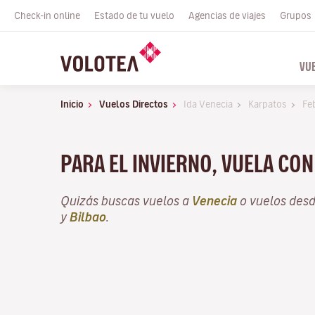
Check-in online
Estado de tu vuelo
Agencias de viajes
Grupos
VU
Inicio
Vuelos Directos
Ida Venecia
Karpatos
Fe
PARA EL INVIERNO, VUELA CO
Quizás buscas vuelos a
Venecia
o vuelos des
y
Bilbao
.