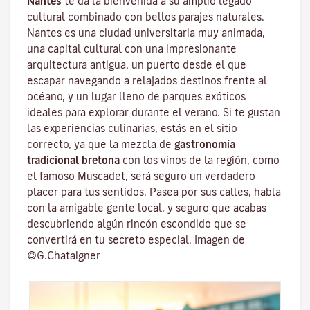
Nantes
te da la bienvenida a su amplio legado
cultural combinado con bellos parajes naturales.
Nantes es una
ciudad universitaria
muy animada,
una capital cultural con una impresionante
arquitectura antigua, un puerto desde el que
escapar navegando a relajados destinos frente al
océano, y un lugar lleno de parques exóticos
ideales para explorar durante el verano. Si te gustan
las experiencias culinarias, estás en el sitio
correcto, ya que la mezcla de
gastronomía
tradicional bretona
con los vinos de la región, como
el famoso
Muscadet
, será seguro un verdadero
placer para tus sentidos. Pasea por sus calles, habla
con la amigable gente local, y seguro que acabas
descubriendo algún rincón escondido que se
convertirá en tu secreto especial. Imagen de
©G.Chataigner