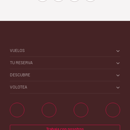
VUELOS
TU RESERVA
DESCUBRE
VOLOTEA
Trabaja con nosotros