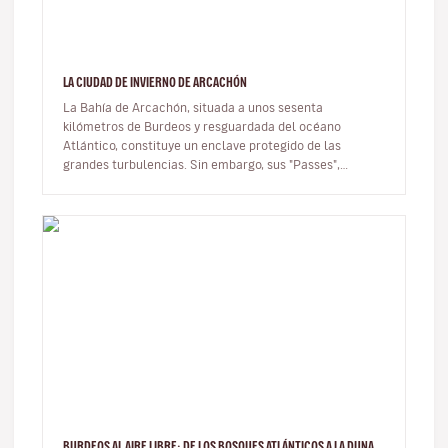
LA CIUDAD DE INVIERNO DE ARCACHÓN
La Bahía de Arcachón, situada a unos sesenta
kilómetros de Burdeos y resguardada del océano
Atlántico, constituye un enclave protegido de las
grandes turbulencias. Sin embargo, sus "Passes",
canales por los que se realiza el inter…
BURDEOS AL AIRE LIBRE: DE LOS BOSQUES ATLÁNTICOS A LA DUNA