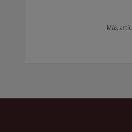
Napoleón Bonaparte, es mucho m…
Más artí