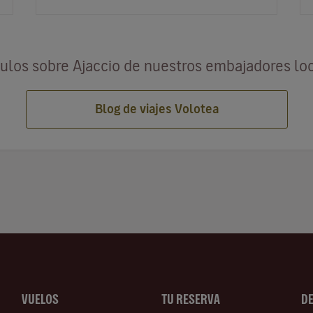
Córcega en una copa. En…
culos sobre Ajaccio de nuestros embajadores lo
Blog de viajes Volotea
VUELOS
TU RESERVA
D