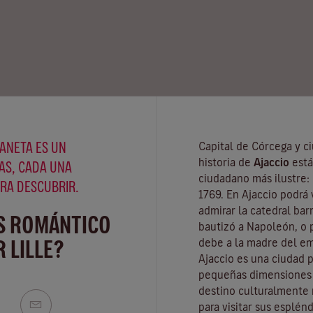
ANETA ES UN
Capital de Córcega y ci
historia de
Ajaccio
está
AS, CADA UNA
ciudadano más ilustre:
ARA DESCUBRIR.
1769. En Ajaccio podrá v
admirar la catedral ba
S ROMÁNTICO
bautizó a Napoleón, o 
 LILLE?
debe a la madre del em
Ajaccio es una ciudad p
pequeñas dimensiones d
destino culturalmente
para visitar sus esplén