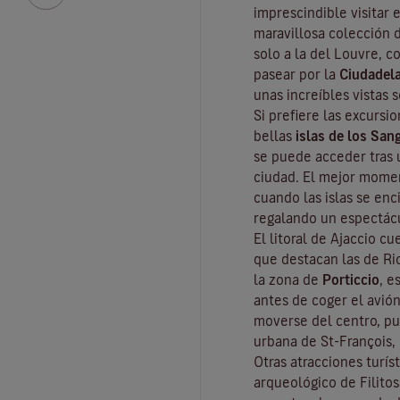
imprescindible visitar 
maravillosa colección d
solo a la del Louvre, co
pasear por la
Ciudadel
unas increíbles vistas s
Si prefiere las excursio
bellas
islas de los San
se puede acceder tras 
ciudad. El mejor moment
cuando las islas se enc
regalando un espectácu
El litoral de Ajaccio c
que destacan las de Ri
la zona de
Porticcio
, e
antes de coger el avión
moverse del centro, pu
urbana de St-François, 
Otras atracciones turíst
arqueológico de
Filito