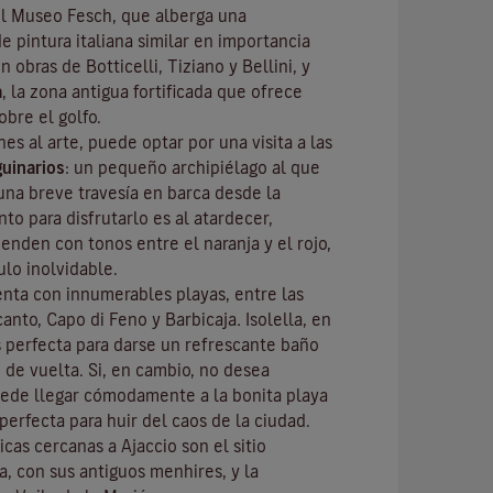
el
Museo Fesch
, que alberga una
e pintura italiana similar en importancia
n obras de Botticelli, Tiziano y Bellini, y
a
, la zona antigua fortificada que ofrece
obre el golfo.
nes al arte, puede optar por una visita a las
guinarios
: un pequeño archipiélago al que
una breve travesía en barca desde la
o para disfrutarlo es al atardecer,
ienden con tonos entre el naranja y el rojo,
lo inolvidable.
uenta con innumerables playas, entre las
canto, Capo di Feno y Barbicaja
.
Isolella
, en
s perfecta para darse un refrescante baño
 de vuelta. Si, en cambio, no desea
ede llegar cómodamente a la bonita playa
perfecta para huir del caos de la ciudad.
icas cercanas a Ajaccio son el sitio
sa
, con sus antiguos menhires, y la