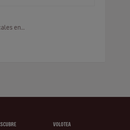
el mar forma parte de la vida cot…
cales en…
ESCUBRE
VOLOTEA