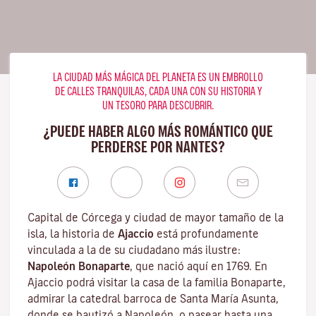
LA CIUDAD MÁS MÁGICA DEL PLANETA ES UN EMBROLLO
DE CALLES TRANQUILAS, CADA UNA CON SU HISTORIA Y
UN TESORO PARA DESCUBRIR.
¿PUEDE HABER ALGO MÁS ROMÁNTICO QUE
PERDERSE POR NANTES?
Capital de Córcega y ciudad de mayor tamaño de la
isla, la historia de
Ajaccio
está profundamente
vinculada a la de su ciudadano más ilustre:
Napoleón Bonaparte
, que nació aquí en 1769. En
Ajaccio podrá visitar la casa de la familia Bonaparte,
admirar la catedral barroca de Santa María Asunta,
donde se bautizó a Napoleón, o pasear hasta una