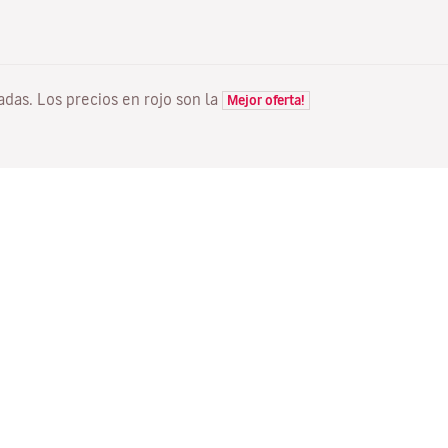
tadas. Los precios en rojo son la
Mejor oferta!
VUELOS
TU RESERVA
D
Ofertas vuelos
Check-in online
Dó
Estado de tu vuelo
Gestionar tu reserva
Vo
Información antes de volar
Reenviar email de
Me
confirmación