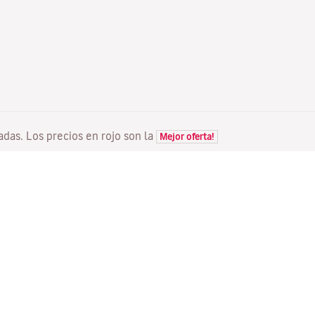
tadas. Los precios en rojo son la
Mejor oferta!
VUELOS
TU RESERVA
D