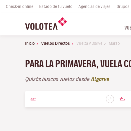
Check-in online
Estado de tu vuelo
Agencias de viajes
Grupos
VU
Inicio
Vuelos Directos
Vuelta Algarve
Marzo
PARA LA PRIMAVERA, VUELA 
Quizás buscas vuelos desde
Algarve