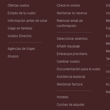
Ofertas vuelos
Check-in online
Dó
Estado de tu vuelo
Gestionar tu reserva
Vo
Información antes de volar
Reenviar email de
Me
confirmación
Viajar en familias
Fl
Vuelos Directos
En
Seleccionar asientos
Me
Añadir equipaje
Agencias de Viajes
Me
Embarque prioritario
Grupos
Ta
Cambiar vuelos
Documentación para el vuelo
Vo
Asistencia especial
Gestionar factura
Ac
Ne
Hoteles
Coches de alquiler