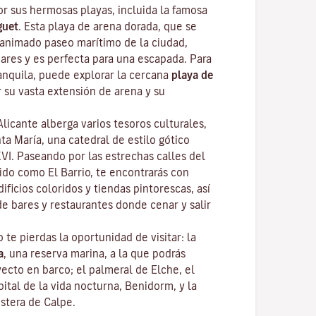
or sus hermosas playas, incluida la famosa
guet
. Esta playa de arena dorada, que se
l animado paseo marítimo de la ciudad,
bares y es perfecta para una escapada. Para
anquila, puede explorar la cercana
playa de
r su vasta extensión de arena y su
licante alberga varios tesoros culturales,
ta María, una catedral de estilo gótico
XVI. Paseando por las estrechas calles del
ido como El Barrio, te encontrarás con
ificios coloridos y tiendas pintorescas, así
e bares y restaurantes donde cenar y salir
o te pierdas la oportunidad de visitar: la
a
, una reserva marina, a la que podrás
yecto en barco; el palmeral de Elche, el
ital de la vida nocturna, Benidorm, y la
ostera de Calpe.