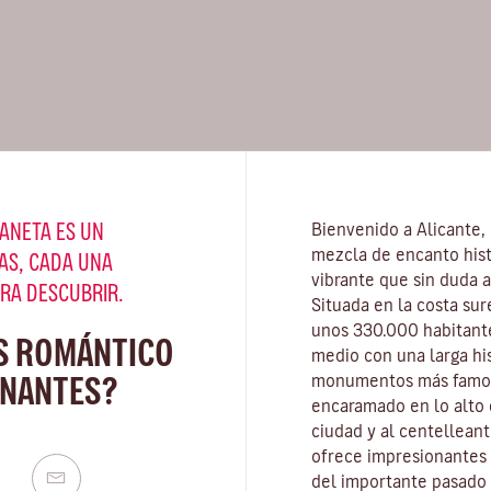
ANETA ES UN
Bienvenido a Alicante,
mezcla de encanto hist
AS, CADA UNA
vibrante que sin duda a
ARA DESCUBRIR.
Situada en la costa su
unos 330.000 habitante
S ROMÁNTICO
medio con una larga hi
 NANTES?
monumentos más famos
encaramado en lo alto 
ciudad y al centellean
ofrece impresionantes 
del importante pasado 