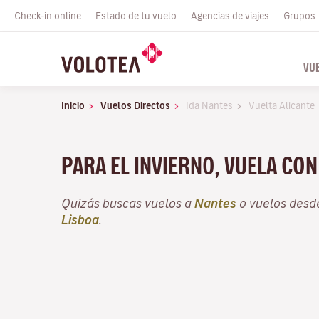
Check-in online
Estado de tu vuelo
Agencias de viajes
Grupos
VU
Inicio
Vuelos Directos
Ida Nantes
Vuelta Alicante
PARA EL INVIERNO, VUELA CO
Quizás buscas vuelos a
Nantes
o vuelos des
Lisboa
.