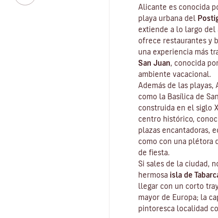
Alicante es conocida p
playa urbana del
Posti
extiende a lo largo de
ofrece restaurantes y 
una experiencia más tr
San
Juan
, conocida po
ambiente vacacional.
Además de las playas, A
como la Basílica de San
construida en el siglo 
centro histórico, conoc
plazas encantadoras, ed
como con una plétora d
de fiesta.
Si sales de la ciudad, n
hermosa
isla de Tabarc
llegar con un corto tra
mayor de Europa; la cap
pintoresca localidad c