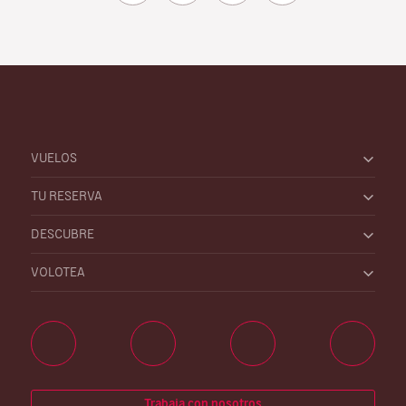
VUELOS
TU RESERVA
DESCUBRE
VOLOTEA
Trabaja con nosotros