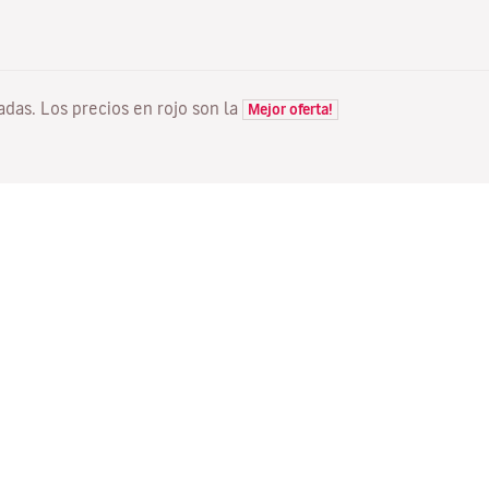
tadas. Los precios en rojo son la
Mejor oferta!
VUELOS
TU RESERVA
D
Ofertas vuelos
Check-in online
Dó
Estado de tu vuelo
Gestionar tu reserva
Vo
Información antes de volar
Reenviar email de
Me
confirmación