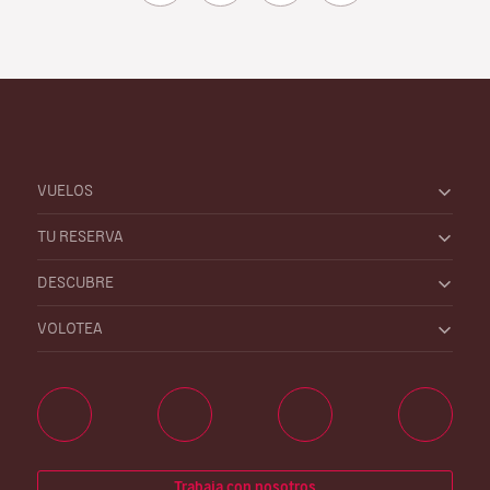
VUELOS
TU RESERVA
DESCUBRE
VOLOTEA
Trabaja con nosotros