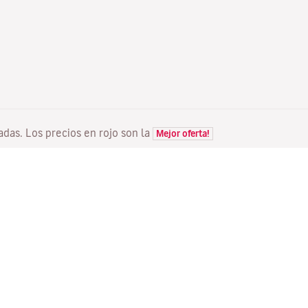
tadas. Los precios en rojo son la
Mejor oferta!
VUELOS
TU RESERVA
D