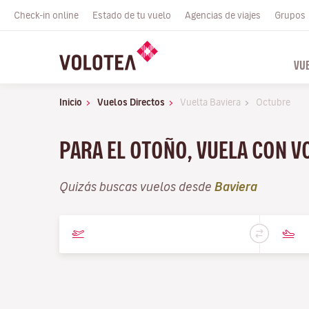
Check-in online
Estado de tu vuelo
Agencias de viajes
Grupos
VU
Inicio
Vuelos Directos
Vuelta Baviera
Octubre
PARA EL OTOÑO, VUELA CON 
Quizás buscas vuelos desde
Baviera