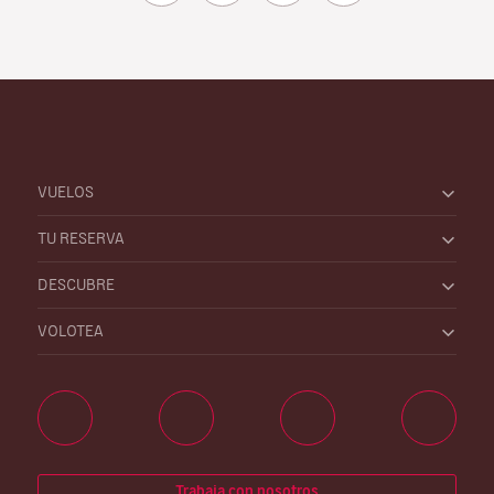
VUELOS
TU RESERVA
DESCUBRE
VOLOTEA
Trabaja con nosotros