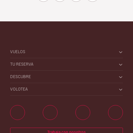
VUELOS
TU RESERVA
DESCUBRE
VOLOTEA
Trabaja con nosotros