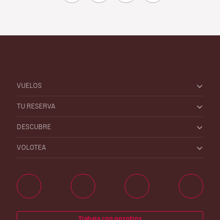
VUELOS
TU RESERVA
DESCUBRE
VOLOTEA
Trabaja con nosotros