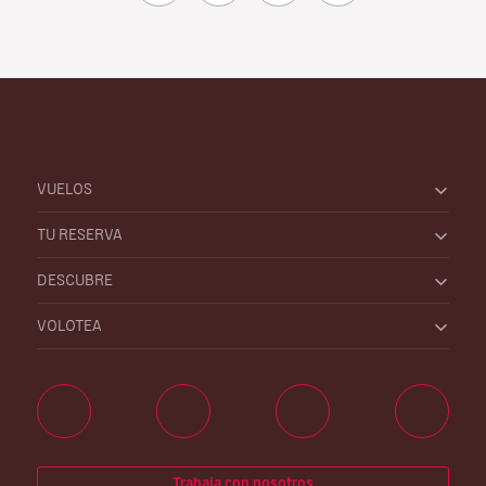
VUELOS
TU RESERVA
DESCUBRE
VOLOTEA
Trabaja con nosotros