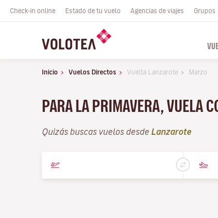
Check-in online
Estado de tu vuelo
Agencias de viajes
Grupos
VU
Inicio
Vuelos Directos
Vuelta Lanzarote
Marzo
PARA LA PRIMAVERA, VUELA 
Quizás buscas vuelos desde
Lanzarote