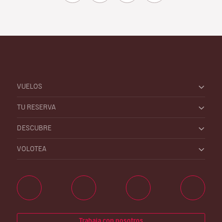
VUELOS
TU RESERVA
DESCUBRE
VOLOTEA
Trabaja con nosotros