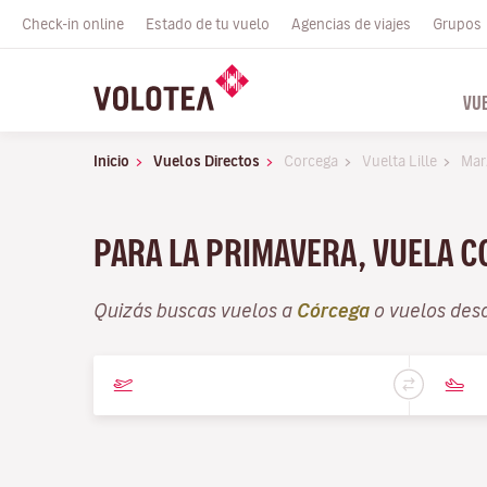
Check-in online
Estado de tu vuelo
Agencias de viajes
Grupos
VU
Inicio
Vuelos Directos
Corcega
Vuelta Lille
Mar
PARA LA PRIMAVERA, VUELA 
Quizás buscas vuelos a
Córcega
o vuelos des