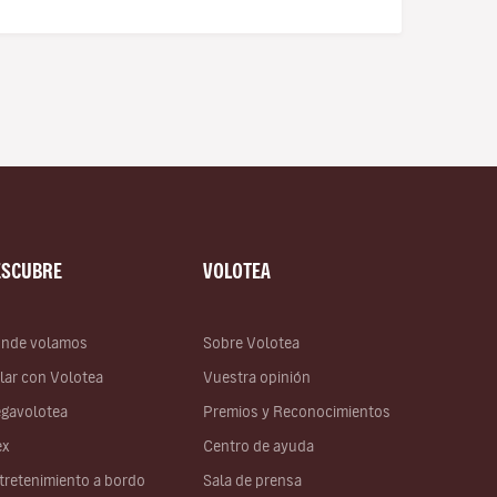
ESCUBRE
VOLOTEA
nde volamos
Sobre Volotea
lar con Volotea
Vuestra opinión
gavolotea
Premios y Reconocimientos
ex
Centro de ayuda
tretenimiento a bordo
Sala de prensa