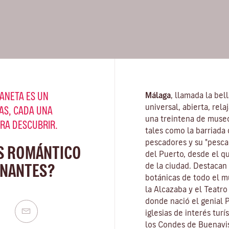
ANETA ES UN
Málaga
, llamada la bel
universal, abierta, rel
AS, CADA UNA
una treintena de muse
ARA DESCUBRIR.
tales como la barriada 
pescadores y su "pescaí
S ROMÁNTICO
del Puerto, desde el q
 NANTES?
de la ciudad. Destacan
botánicas de todo el mu
la Alcazaba y el Teatr
donde nació el genial 
iglesias de interés turí
los Condes de Buenavis