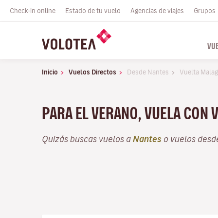
Check-in online
Estado de tu vuelo
Agencias de viajes
Grupos
VU
Inicio
Vuelos Directos
Desde Nantes
Vuelta Mala
PARA EL VERANO, VUELA CON 
Quizás buscas vuelos a
Nantes
o vuelos des