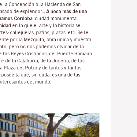
de la Concepción o la Hacienda de San
pasado de esplendor…
A poco más de una
tramos Córdoba,
ciudad monumental
nidad
en la que el arte y la historia se
es: callejuelas, patios, plazas, etc. Se le
nte por la
Mezquita
, obra única y muestra
fato; pero no nos podemos olvidar de la
e los Reyes Cristianos
, del
Puente Romano
re de la Calahorra
, de la Juderí­a, de los
a Plaza del Potro y de tantos y tantos
posee la que, sin duda, es una de las
interesantes del mundo.