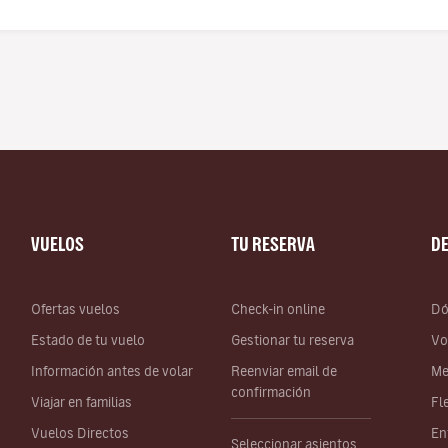
VUELOS
TU RESERVA
D
Ofertas vuelos
Check-in online
Dó
Estado de tu vuelo
Gestionar tu reserva
Vo
Información antes de volar
Reenviar email de
Me
confirmación
Viajar en familias
Fl
Vuelos Directos
En
Seleccionar asientos