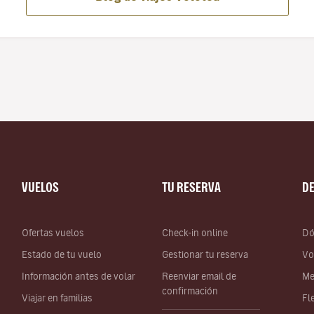
VUELOS
TU RESERVA
D
Ofertas vuelos
Check-in online
Dó
Estado de tu vuelo
Gestionar tu reserva
Vo
Información antes de volar
Reenviar email de
Me
confirmación
Viajar en familias
Fl