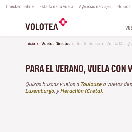
Check-in online
Estado de tu vuelo
Agencias de viajes
Grupos
VU
Inicio
Vuelos Directos
Ida Toulouse
Vuelta Malaga
PARA EL VERANO, VUELA CON 
Quizás buscas vuelos a
Toulouse
o vuelos de
Luxemburgo
, y
Heraclión (Creta)
.