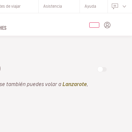
es de viajar
Asistencia
Ayuda
HES
O
use también puedes volar a
Lanzarote
,