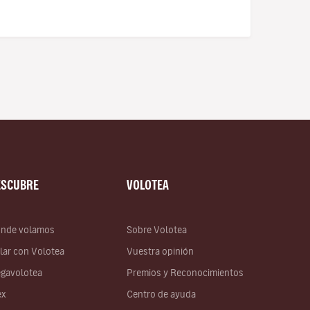
ESCUBRE
VOLOTEA
nde volamos
Sobre Volotea
lar con Volotea
Vuestra opinión
gavolotea
Premios y Reconocimientos
ex
Centro de ayuda