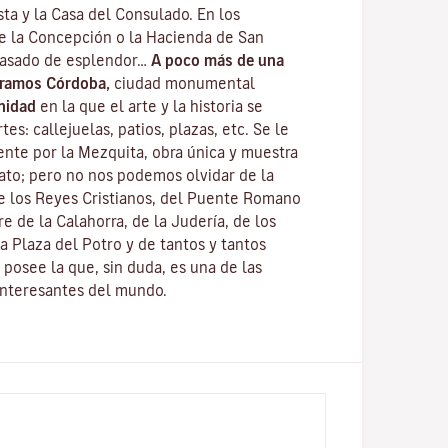
ta y la Casa del Consulado. En los
de la Concepción o la Hacienda de San
pasado de esplendor…
A poco más de una
tramos Córdoba,
ciudad monumental
nidad
en la que el arte y la historia se
es: callejuelas, patios, plazas, etc. Se le
nte por la
Mezquita
, obra única y muestra
fato; pero no nos podemos olvidar de la
e los Reyes Cristianos
, del
Puente Romano
re de la Calahorra
, de la Juderí­a, de los
a Plaza del Potro y de tantos y tantos
posee la que, sin duda, es una de las
interesantes del mundo.