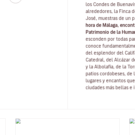
los Condes de Buenavis
alrededores, la Finca 
José, muestras de un 
hora de Málaga, encon
Patrimonio de la Huma
esconden por todas part
conoce fundamentalme
del esplendor del Cali
Catedral, del
Alcázar d
y la
Albolafia
, de la
Tor
patios cordobeses, de l
lugares y encantos que 
ciudades más bellas e 