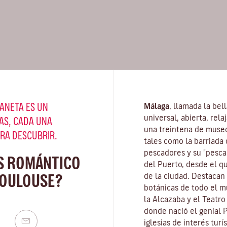
ANETA ES UN
Málaga
, llamada la bel
universal, abierta, rel
AS, CADA UNA
una treintena de muse
ARA DESCUBRIR.
tales como la barriada 
pescadores y su "pescaí
S ROMÁNTICO
del Puerto, desde el q
TOULOUSE?
de la ciudad. Destacan
botánicas de todo el mu
la Alcazaba y el Teatr
donde nació el genial 
iglesias de interés turí