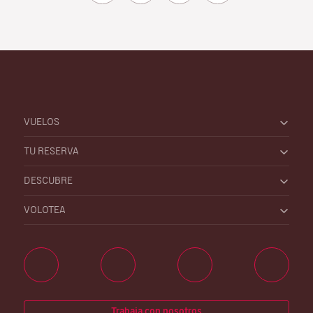
VUELOS
TU RESERVA
DESCUBRE
VOLOTEA
Trabaja con nosotros