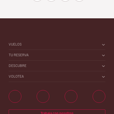
VUELOS
TU RESERVA
DESCUBRE
VOLOTEA
Trabaja con nosotros