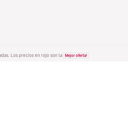
tadas. Los precios en rojo son la
Mejor oferta!
VUELOS
TU RESERVA
D