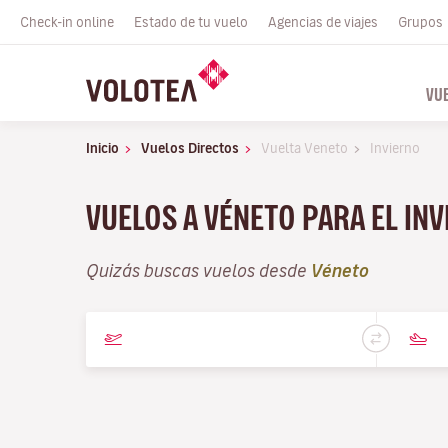
Check-in online
Estado de tu vuelo
Agencias de viajes
Grupos
VU
Inicio
Vuelos Directos
Vuelta Veneto
Invierno
VUELOS A VÉNETO PARA EL IN
Quizás buscas vuelos desde
Véneto