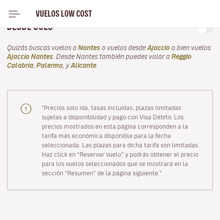
VUELOS LOW COST
EN PRIMAVERA, VUELA CON VOLOTEA EN ABRIL
DESDE SOLO
Quizás buscas vuelos a
Nantes
o vuelos desde
Ajaccio
o bien vuelos
Ajaccio Nantes
. Desde Nantes también puedes volar a
Reggio
Calabria
,
Palermo
, y
Alicante
.
"Precios solo ida, tasas incluidas, plazas limitadas
sujetas a disponibilidad y pago con Visa Débito. Los
precios mostrados en esta página corresponden a la
tarifa más económica disponible para la fecha
seleccionada. Las plazas para dicha tarifa son limitadas.
Haz click en “Reservar vuelo” y podrás obtener el precio
para los vuelos seleccionados que se mostrará en la
sección “Resumen” de la página siguiente."