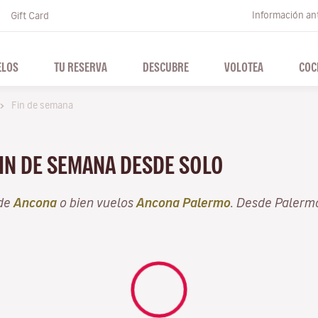
Información ant
Gift Card
ELOS
TU RESERVA
DESCUBRE
VOLOTEA
COC
Fin de semana
FIN DE SEMANA DESDE SOLO
sde
Ancona
o bien vuelos
Ancona Palermo
. Desde Palerm