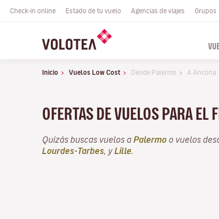
Check-in online
Estado de tu vuelo
Agencias de viajes
Grupos
VU
Inicio
Vuelos Low Cost
Desde Palermo
A Ancona
OFERTAS DE VUELOS PARA EL 
Quizás buscas vuelos a
Palermo
o vuelos de
Lourdes-Tarbes
, y
Lille
.