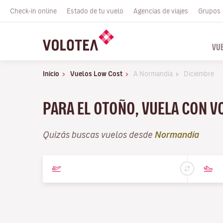
Check-in online
Estado de tu vuelo
Agencias de viajes
Grupos
VU
Inicio
Vuelos Low Cost
A Normandia
Diciembre
PARA EL OTOÑO, VUELA CON V
Quizás buscas vuelos desde
Normandía