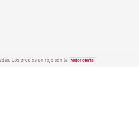
tadas. Los precios en rojo son la
Mejor oferta!
VUELOS
TU RESERVA
D