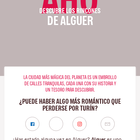
DESCUBRE LOS RINCONES
DE ALGUER
LA CIUDAD MÁS MÁGICA DEL PLANETA ES UN EMBROLLO
DE CALLES TRANQUILAS, CADA UNA CON SU HISTORIA Y
UN TESORO PARA DESCUBRIR.
¿PUEDE HABER ALGO MÁS ROMÁNTICO QUE
PERDERSE POR TURÍN?
¿Has estado alguna vez en Alguer?
Alguer
es uno