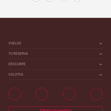
VUELOS
TU RESERVA
DESCUBRE
VOLOTEA
Trabaja con nosotros