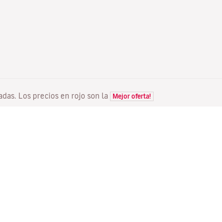
tadas. Los precios en rojo son la
Mejor oferta!
VUELOS
TU RESERVA
D