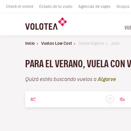
Check-in online
Estado de tu vuelo
Agencias de viajes
Grupos
VU
Inicio
Vuelos Low Cost
Desde Algarve
Julio
PARA EL VERANO, VUELA CON 
Quizá estés buscando vuelos a
Algarve