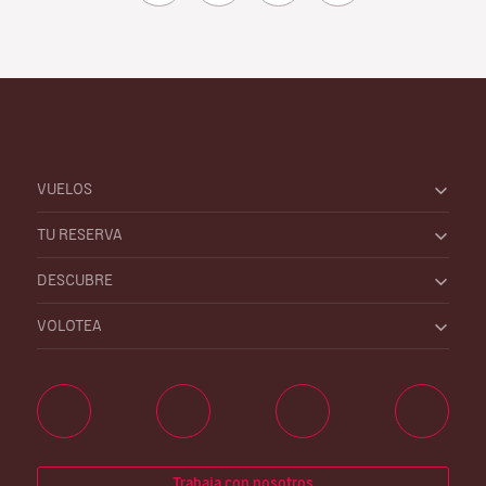
VUELOS
TU RESERVA
DESCUBRE
VOLOTEA
Trabaja con nosotros