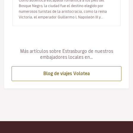
Como auténtica escapada romántica a los pies del
Bosque Negro, la ciudad fue el destino elegido por
numerosos turistas de la aristocracia, como la reina
Victoria, el emperador Guillermo I, Napoleón III y
Dostoievski. Para un "Day…
Más artículos sobre Estrasburgo de nuestros
embajadores locales en…
Blog de viajes Volotea