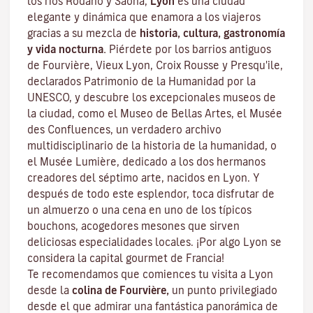
los ríos Ródano y Saona,
Lyon
es una ciudad
elegante y dinámica que enamora a los viajeros
gracias a su mezcla de
historia, cultura, gastronomía
y vida nocturna.
Piérdete por los barrios antiguos
de Fourvière, Vieux Lyon, Croix Rousse y Presqu'ile,
declarados Patrimonio de la Humanidad por la
UNESCO, y descubre los
excepcionales museos de
la ciudad
, como el Museo de Bellas Artes, el Musée
des Confluences, un verdadero archivo
multidisciplinario de la historia de la humanidad, o
el Musée Lumière, dedicado a los dos hermanos
creadores del séptimo arte, nacidos en Lyon. Y
después de todo este esplendor, toca disfrutar de
un almuerzo o una cena en uno de los típicos
bouchons
, acogedores mesones que sirven
deliciosas especialidades locales. ¡Por algo Lyon se
considera la capital
gourmet
de Francia!
Te recomendamos que comiences tu visita a Lyon
desde la
colina de Fourvière,
un punto privilegiado
desde el que admirar una fantástica panorámica de