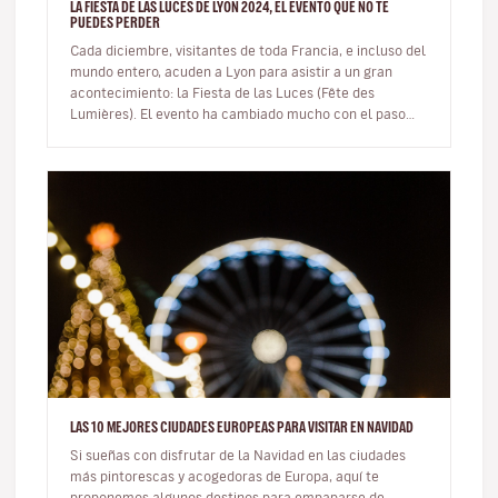
LA FIESTA DE LAS LUCES DE LYON 2024, EL EVENTO QUE NO TE
PUEDES PERDER
Cada diciembre, visitantes de toda Francia, e incluso del
mundo entero, acuden a Lyon para asistir a un gran
acontecimiento: la Fiesta de las Luces (Fête des
Lumières). El evento ha cambiado mucho con el paso
del tiempo y, aunque…
LAS 10 MEJORES CIUDADES EUROPEAS PARA VISITAR EN NAVIDAD
Si sueñas con disfrutar de la Navidad en las ciudades
más pintorescas y acogedoras de Europa, aquí te
proponemos algunos destinos para empaparse de