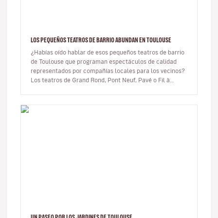
LOS PEQUEÑOS TEATROS DE BARRIO ABUNDAN EN TOULOUSE
¿Habías oído hablar de esos pequeños teatros de barrio
de Toulouse que programan espectáculos de calidad
representados por compañías locales para los vecinos?
Los teatros de Grand Rond, Pont Neuf, Pavé o Fil à
Plomb son tan solo a…
UN PASEO POR LOS JARDINES DE TOULOUSE