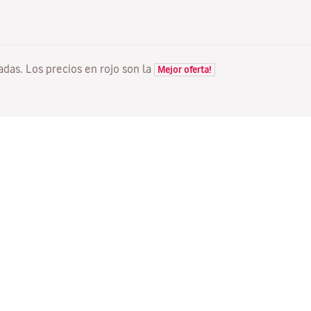
tadas. Los precios en rojo son la
Mejor oferta!
VUELOS
TU RESERVA
D
Ofertas vuelos
Check-in online
Dó
Estado de tu vuelo
Gestionar tu reserva
Vo
Información antes de volar
Reenviar email de
Me
confirmación