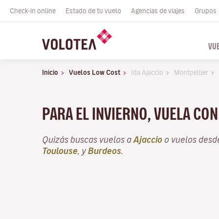
Check-in online
Estado de tu vuelo
Agencias de viajes
Grupos
VU
Inicio
Vuelos Low Cost
Ida Ajaccio
Montpellier
PARA EL INVIERNO, VUELA CO
Quizás buscas vuelos a
Ajaccio
o vuelos des
Toulouse
, y
Burdeos
.