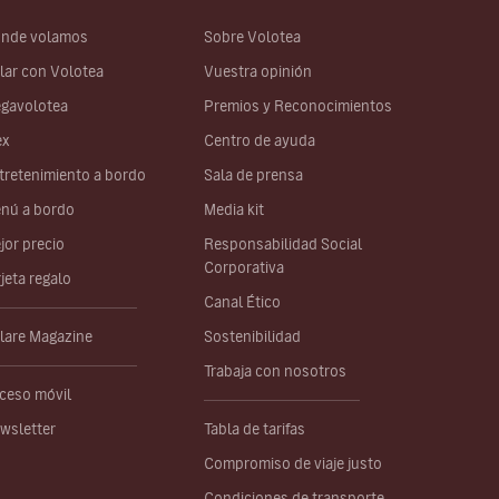
nde volamos
Sobre Volotea
lar con Volotea
Vuestra opinión
gavolotea
Premios y Reconocimientos
ex
Centro de ayuda
tretenimiento a bordo
Sala de prensa
nú a bordo
Media kit
jor precio
Responsabilidad Social
Corporativa
rjeta regalo
Canal Ético
lare Magazine
Sostenibilidad
Trabaja con nosotros
ceso móvil
wsletter
Tabla de tarifas
Compromiso de viaje justo
Condiciones de transporte