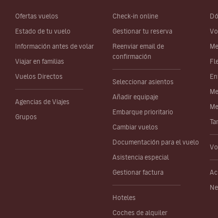
Ofertas vuelos
Check-in online
Dó
Estado de tu vuelo
Gestionar tu reserva
Vo
Información antes de volar
Reenviar email de
Me
confirmación
Viajar en familias
Fl
Vuelos Directos
En
Seleccionar asientos
Me
Añadir equipaje
Agencias de Viajes
Me
Embarque prioritario
Grupos
Ta
Cambiar vuelos
Documentación para el vuelo
Vo
Asistencia especial
Gestionar factura
Ac
Ne
Hoteles
Coches de alquiler