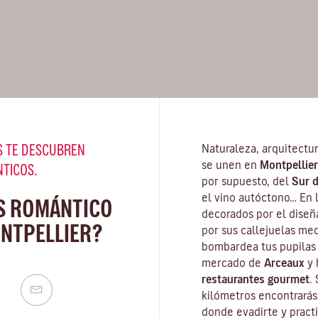
 TE DESCUBREN
Naturaleza, arquitectu
se unen en
Montpellier
NTICOS.
por supuesto, del
Sur d
el vino autóctono… En 
S ROMÁNTICO
decorados por el dise
NTPELLIER?
por sus callejuelas med
bombardea tus pupilas 
mercado de
Arceaux
y 
restaurantes gourmet
.
kilómetros encontrará
donde evadirte y practi