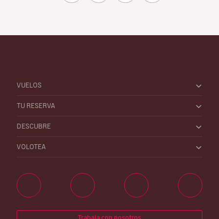
VUELOS
TU RESERVA
DESCUBRE
VOLOTEA
Trabaja con nosotros