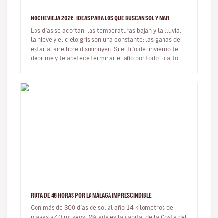
NOCHEVIEJA 2026: IDEAS PARA LOS QUE BUSCAN SOL Y MAR
Los días se acortan, las temperaturas bajan y la lluvia,
la nieve y el cielo gris son una constante; las ganas de
estar al aire libre disminuyen. Si el frío del invierno te
deprime y te apetece terminar el año por todo lo alto
de…
RUTA DE 48 HORAS POR LA MÁLAGA IMPRESCINDIBLE
Con más de 300 días de sol al año, 14 kilómetros de
playas y 40 museos, Málaga es la capital de la Costa del