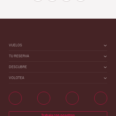
VUELOS
TU RESERVA
DESCUBRE
VOLOTEA
Trabaja con nosotros