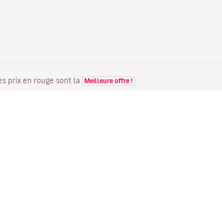
Les prix en rouge sont la
Meilleure offre !
VOLS
VOTRE RÉSERVATION
D
Offres de vols
Enregistrement en ligne
Où