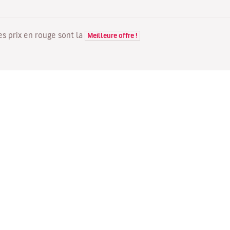
Les prix en rouge sont la
Meilleure offre !
VOLS
VOTRE RÉSERVATION
D
Offres de vols
Enregistrement en ligne
Où
Statut de votre vol
Gérer votre réservation
Vo
Informations avant le départ
Renvoyer l'e-mail de
Me
du vol
confirmation
Fl
Voyagez en famille