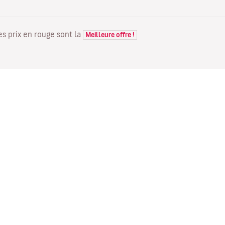
Les prix en rouge sont la
Meilleure offre !
VOLS
VOTRE RÉSERVATION
D
Offres de vols
Enregistrement en ligne
Où
Statut de votre vol
Gérer votre réservation
Vo
Informations avant le départ
Renvoyer l'e-mail de
Me
du vol
confirmation
Fl
Voyagez en famille