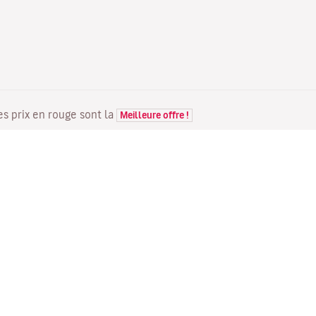
Les prix en rouge sont la
Meilleure offre !
VOLS
VOTRE RÉSERVATION
D
Offres de vols
Enregistrement en ligne
Où