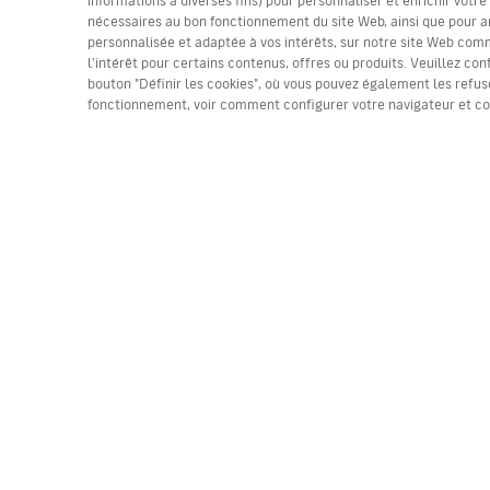
nécessaires au bon fonctionnement du site Web, ainsi que pour a
personnalisée et adaptée à vos intérêts, sur notre site Web comme
l'intérêt pour certains contenus, offres ou produits. Veuillez con
(*) Prix par trajet, taxes incluses. Places limitées. 
bouton "Définir les cookies", où vous pouvez également les refuse
fonctionnement, voir comment configurer votre navigateur et c
Travaillez avec nous