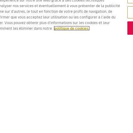
nalyser nos services et éventuellement à vous présenter de la publicité
 sur d'autres, le tout en fonction de votre profil de navigation, de
firmer que vous acceptez leur utilisation ou les configurer à l'aide du
Les prix en rouge sont la
Meilleure offre !
r. Vous pouvez obtenir plus d'informations sur les cookies et leur
omment les éliminer dans notre
politique de cookies.
VOLS
VOTRE RÉSERVATION
D
Offres de vols
Enregistrement en ligne
Où
Statut de votre vol
Gérer votre réservation
Vo
Informations avant le départ
Renvoyer l'e-mail de
Me
du vol
confirmation
Fl
Voyagez en famille