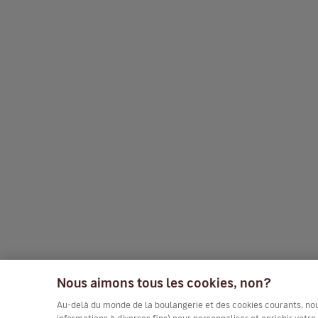
Nous aimons tous les cookies, non?
Au-delà du monde de la boulangerie et des cookies courants, nous 
informations à diverses fins) pour personnaliser et enrichir votr