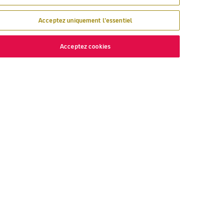
Acceptez uniquement l'essentiel
Acceptez cookies
ÉCOUVREZ
VOLOTEA
 nous volons
À propos de Volotea
yager avec Volotea
Votre avis
gavolotea
Prix et Distinctions
ex
Centre d'aide