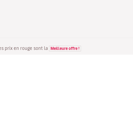
Les prix en rouge sont la
Meilleure offre !
VOLS
VOTRE RÉSERVATION
D
Offres de vols
Enregistrement en ligne
Où