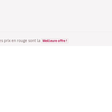
Les prix en rouge sont la
Meilleure offre !
VOLS
VOTRE RÉSERVATION
D
Offres de vols
Enregistrement en ligne
Où