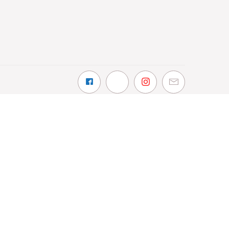
ÉCOUVREZ
VOLOTEA
 nous volons
À propos de Volotea