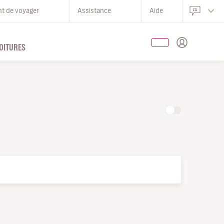
nt de voyager
Assistance
Aide
OITURES