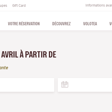
Informations ava
upes
Gift Card
VOTRE RÉSERVATION
DÉCOUVREZ
VOLOTEA
V
 AVRIL À PARTIR DE
ante