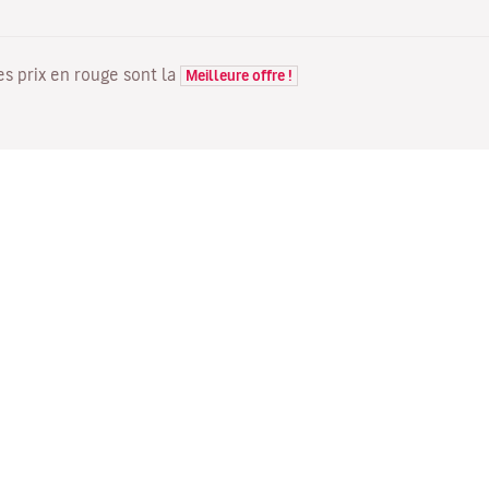
Les prix en rouge sont la
Meilleure offre !
VOLS
VOTRE RÉSERVATION
D
Offres de vols
Enregistrement en ligne
Où
Statut de votre vol
Gérer votre réservation
Vo
Informations avant le départ
Renvoyer l'e-mail de
Me
du vol
confirmation
Fl
Voyagez en famille