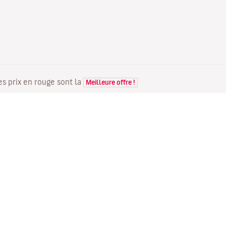
Les prix en rouge sont la
Meilleure offre !
VOLS
VOTRE RÉSERVATION
D
Offres de vols
Enregistrement en ligne
Où