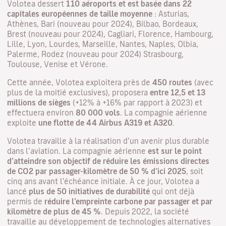
Volotea dessert
110 aéroports et est basée dans 22
capitales européennes de taille moyenne
: Asturias,
Athènes, Bari (nouveau pour 2024), Bilbao, Bordeaux,
Brest (nouveau pour 2024), Cagliari, Florence, Hambourg,
Lille, Lyon, Lourdes, Marseille, Nantes, Naples, Olbia,
Palerme, Rodez (nouveau pour 2024) Strasbourg,
Toulouse, Venise et Vérone.
Cette année, Volotea exploitera près de
450 routes
(avec
plus de la moitié exclusives), proposera
entre 12,5 et 13
millions de sièges
(+12% à +16% par rapport à 2023) et
effectuera environ
80 000 vols
. La compagnie aérienne
exploite
une flotte de 44 Airbus A319 et A320.
Volotea travaille à la réalisation d’un avenir plus durable
dans l’aviation. La compagnie aérienne
est sur le point
d’atteindre son objectif de réduire les émissions directes
de CO2 par passager-kilomètre de 50 % d’ici 2025
, soit
cinq ans avant l’échéance initiale. À ce jour, Volotea a
lancé
plus de 50 initiatives de durabilité
qui ont déjà
permis de
réduire l’empreinte carbone par passager et par
kilomètre de plus de 45 %
. Depuis 2022, la société
travaille au développement de technologies alternatives